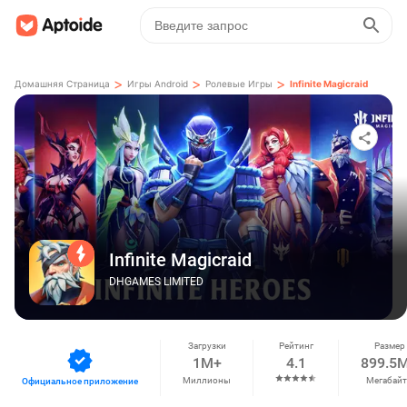
>
>
>
Домашняя Страница
Игры Android
Ролевые Игры
Infinite Magicraid
Infinite Magicraid
DHGAMES LIMITED
Загрузки
Рейтинг
Размер
1M+
4.1
899.5
Миллионы
Мегабай
Официальное приложение