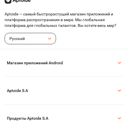
раз подряд! Забудьте о скучном гринде и без труда станьте сильнее!
Вы можете играть на ПК и мобильных телефонах в любое время, в
любом месте и на любом устройстве — приятной игры!
Aptoide — самый быстрорастущий магазин приложений и
Присоединяйтесь:
платформа распространения в мире. Мы глобальная
Эл. почта: infinitemagicraid@gmail.com
платформа для глобальных талантов. Вы хотите весь мир?
Facebook: https://www.facebook.com/InfiniteMagicraid/
Discord: https://discord.gg/2UMjkkbjbh
Русский
Магазин приложений Android
Aptoide S.A
Продукты Aptoide S.A