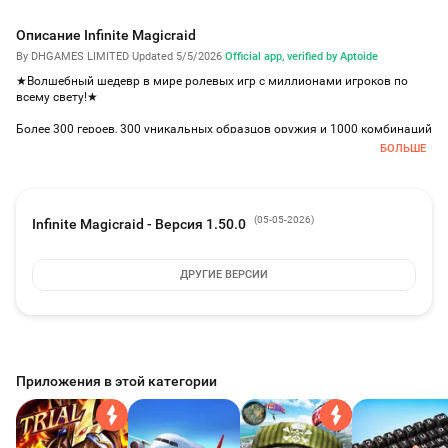
Описание Infinite Magicraid
By DHGAMES LIMITED
·
Updated 5/5/2026
·
Official app, verified by Aptoide
★Волшебный шедевр в мире ролевых игр с миллионами игроков по
всему свету!★
Более 300 героев, 300 уникальных образцов оружия и 1000 комбинаций
навыков. Вас ждут события с щедрыми наградами и десятки испытаний
БОЛЬШЕ
в подземельях!
Участвуйте в событиях когда и где угодно: вас в любом случае ждут
горы наград и новый и увлекательный геймплей!
(
05-05-2026
)
Infinite Magicraid - Версия 1.50.0
★-СОБЕРИТЕ КОЛЛЕКЦИЮ: 12 сил, 300+ героев -★
Собирайте ангелов, драконов, эльфов, волшебников, дворфов... и
таинственные силы из морских глубин!
ДРУГИЕ ВЕРСИИ
Более 300 персонажей высокого качества в 3D и уникальное оружие с
роскошными спецэффектами на поле боя!
★- PvE: огромные сюжетные уровни в 3D и тематические подземелья -★
Множество испытаний с БОССАМИ, которые принесут внушительные
Приложения в этой категории
награды!
Настраивайте состав под меняющиеся условия и постоянно
преодолевайте лимит развития в разнообразных тематических
испытаниях подземелий!